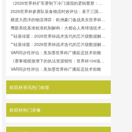
城转运方案
《2026世界杯扩军赛制下冷门涌现的逻辑重塑：概
率分布修正与风险变量再校准》
2026世界杯参赛队装备物流时效评估：基于三国出
线效率的视角
横渡大西洋的物流博弈：欧洲豪门备战美东世界杯的
物资周转效能透视
鹰眼系统基准校准机制解构：大都会人寿球场技术架
构部署与2026世界杯适配展望
**硅基绿茵：2026世界杯战术迭代的芯片级数据解码
**
**硅基绿茵：2026世界杯战术迭代的芯片级数据解码
**
VAR同步性评估：美加墨世界杯广播延迟技术前瞻
《赛事规模激增下的执法资源韧性：世界杯104场赛
制对精英裁判储备的代谢压力与长效供给评估》
VAR同步性评估：美加墨世界杯广播延迟技术前瞻
欧联杯资讯热门标签
欧联杯热门录像