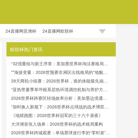
24直播网亚洲杯
24直播网欧联杯
欧联杯热门资讯
“32强重组与新王序章：美加墨世界杯淘汰赛格局再
定义”
**海拔变量：2026世预赛非洲区出线格局的“地貌暗
战”**
39天两轮小组赛：2026世界杯，谁的体能最先崩
盘？
“亚热带夏季草坪根系层热环境调控机制与养护方案
优化——以大型体育场为例”
2026世界杯跨赛区转场效率分析：美加墨边境通关
流程对球员流动时效的约束机制研究
“加时换人新规下：2026世界杯点球战的战术博弈与
阵容重构”
《地狱跑图：2026世界杯冠军的三十六个昼夜》
大洋洲首张入场券：2026世界杯的战术格局重构
2026世界杯跨城观赛：单场票球迷行李的“零时差”跨