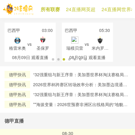
所有联赛
24直播网英超
24直播网世界
巴西甲
03:00
巴西甲
05:30
vs
vs
格雷米奥
圣保罗
瑞模贝雷
米内罗竞
技
08月09日
观看直播
08月09日
观看直播
德甲快讯
“32强重组与新王序章：美加墨世界杯淘汰赛格局再
定义”
德甲快讯
2026世界杯跨赛区转场效率分析：美加墨边境通关
流程对球员流动时效的约束机制研究
德甲热讯
“32强重组与新王序章：美加墨世界杯淘汰赛格局再
定义”
德甲热讯
**海拔变量：2026世预赛非洲区出线格局的“地貌暗
战”**
德甲直播
08-30