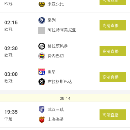
欧冠
米亚尔比
采列
02:15
高清直播
欧冠
阿拉特阿美尼亚
格拉茨风暴
02:30
高清直播
欧冠
费内巴切
里昂
03:00
高清直播
欧冠
布拉格斯巴达
08-14
武汉三镇
19:35
高清直播
中超
上海海港