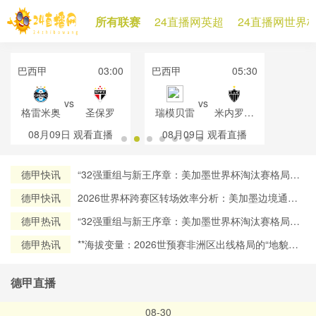
所有联赛
24直播网英超
24直播网世界
巴西甲
03:00
巴西甲
05:30
vs
vs
格雷米奥
圣保罗
瑞模贝雷
米内罗竞
技
08月09日
观看直播
08月09日
观看直播
德甲快讯
“32强重组与新王序章：美加墨世界杯淘汰赛格局再
定义”
德甲快讯
2026世界杯跨赛区转场效率分析：美加墨边境通关
流程对球员流动时效的约束机制研究
德甲热讯
“32强重组与新王序章：美加墨世界杯淘汰赛格局再
定义”
德甲热讯
**海拔变量：2026世预赛非洲区出线格局的“地貌暗
战”**
德甲直播
08-30