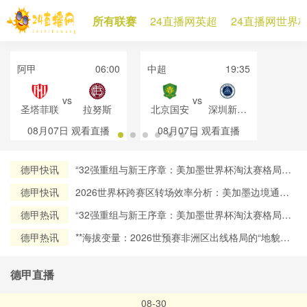
所有联赛
24直播网英超
24直播网世界
阿甲
06:00
中超
19:35
vs
vs
圣塔菲联
拉努斯
北京国安
深圳新鹏
城
08月07日
观看直播
08月07日
观看直播
德甲快讯
“32强重组与新王序章：美加墨世界杯淘汰赛格局再
定义”
德甲快讯
2026世界杯跨赛区转场效率分析：美加墨边境通关
流程对球员流动时效的约束机制研究
德甲热讯
“32强重组与新王序章：美加墨世界杯淘汰赛格局再
定义”
德甲热讯
**海拔变量：2026世预赛非洲区出线格局的“地貌暗
战”**
德甲直播
08-30