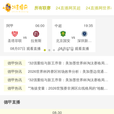
所有联赛
24直播网英超
24直播网世界
阿甲
06:00
中超
19:35
vs
vs
圣塔菲联
拉努斯
北京国安
深圳新鹏
城
08月07日
观看直播
08月07日
观看直播
德甲快讯
“32强重组与新王序章：美加墨世界杯淘汰赛格局再
定义”
德甲快讯
2026世界杯跨赛区转场效率分析：美加墨边境通关
流程对球员流动时效的约束机制研究
德甲热讯
“32强重组与新王序章：美加墨世界杯淘汰赛格局再
定义”
德甲热讯
**海拔变量：2026世预赛非洲区出线格局的“地貌暗
战”**
德甲直播
08-30