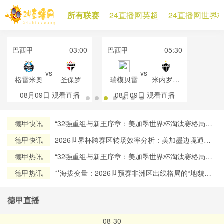
所有联赛
24直播网英超
24直播网世界
巴西甲
03:00
巴西甲
05:30
vs
vs
格雷米奥
圣保罗
瑞模贝雷
米内罗竞
技
08月09日
观看直播
08月09日
观看直播
德甲快讯
“32强重组与新王序章：美加墨世界杯淘汰赛格局再
定义”
德甲快讯
2026世界杯跨赛区转场效率分析：美加墨边境通关
流程对球员流动时效的约束机制研究
德甲热讯
“32强重组与新王序章：美加墨世界杯淘汰赛格局再
定义”
德甲热讯
**海拔变量：2026世预赛非洲区出线格局的“地貌暗
战”**
德甲直播
08-30