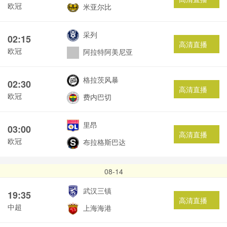
欧冠
米亚尔比
采列
02:15
高清直播
欧冠
阿拉特阿美尼亚
格拉茨风暴
02:30
高清直播
欧冠
费内巴切
里昂
03:00
高清直播
欧冠
布拉格斯巴达
08-14
武汉三镇
19:35
高清直播
中超
上海海港