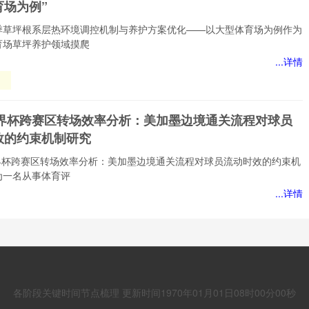
育场为例”
季草坪根系层热环境调控机制与养护方案优化——以大型体育场为例作为
育场草坪养护领域摸爬
...详情
夏
系
调
6世界杯跨赛区转场效率分析：美加墨边境通关流程对球员
养
效的约束机制研究
化
型
6世界杯跨赛区转场效率分析：美加墨边境通关流程对球员流动时效的约束机
为一名从事体育评
...详情
转
人新规下：2026世界杯点球战的战术博弈与阵容重构”
墨
流
新规下：2026世界杯点球战的战术博弈与阵容重构作为一个跟踪研究足
流
十余年的老观察者，
各阶段关键时间节点梳理 更新时间1970年01月01日08时00分00秒
约
...详情