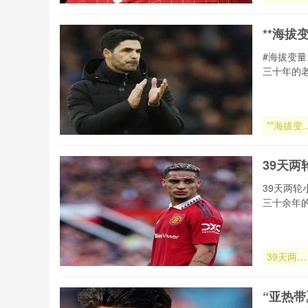
与新王序
章：美加
**海拔
世界杯淘
赛格局再
#海拔变量
义”
三十年的
**海拔变
量：2026
世预赛非
39天两
区出线格
的“地貌
39天两轮
战”**
三十余年
39天两轮
小组赛：
2026世界
“亚热
杯