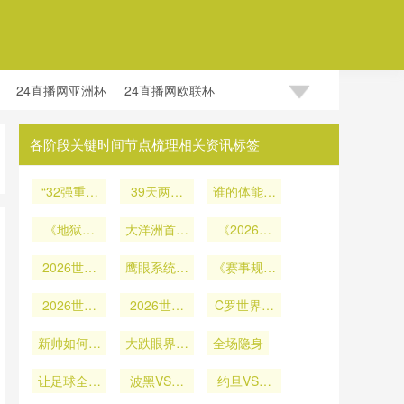
24直播网亚洲杯
24直播网欧联杯
各阶段关键时间节点梳理相关资讯标签
“32强重组
39天两轮
谁的体能最
与新王序
小组赛：
先崩盘？
章：美加墨
《地狱跑
大洋洲首张
2026世界
《2026世
世界杯淘汰
图：2026
入场券：
杯
界杯扩军赛
赛格局再定
世界杯冠军
2026世界
鹰眼系统基
2026世界
制下冷门涌
《赛事规模
的三十六个
杯参赛队装
义”
杯的战术格
准校准机制
现的逻辑重
激增下的执
备物流时效
2026世界
昼夜》
解构：大都
2026世界
局重构
塑：概率分
C罗世界杯
法资源韧
评估：基于
杯亚洲区第
会人寿球场
杯终破零纪
布修正与风
性：世界杯
进球数或定
三国出线效
新帅如何调
9名在洲际
技术架构部
大跌眼界！
录
险变量再校
全场隐身
104场赛制
格？39岁
附加赛中的
率的视角
整？
世界杯豪华
署与2026
对精英裁判
还能否破
准》
历史晋级概
让足球全球
世界杯适配
波黑VS卡
锋线 0 进
储备的代谢
约旦VS阿
门？
化进入新阶
率分析
塔尔直播波
展望
球
压力与长效
尔及利亚约