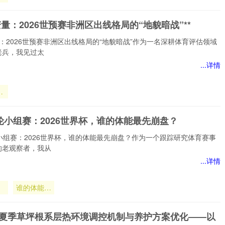
墨
变量：2026世预赛非洲区出线格局的“地貌暗战”**
汰
定
：2026世预赛非洲区出线格局的“地貌暗战”作为一名深耕体育评估领域
老兵，我见过太
...详情
洲
轮小组赛：2026世界杯，谁的体能最先崩盘？
局
暗
小组赛：2026世界杯，谁的体能最先崩盘？作为一个跟踪研究体育赛事
的老观察者，我从
...详情
谁的体能最
先崩盘？
带夏季草坪根系层热环境调控机制与养护方案优化——以