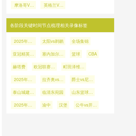
摩洛哥VS
段
黑VS卡塔
英格兰VS
供给评估》
旦VS阿尔
海地直播摩
尔在线直播
加纳直播英
及利亚直播
洛哥VS海
格兰VS加
地在线直播
纳在线直播
各阶段关键时间节点梳理相关录像标签
2025年12
太阳vs鹈鹕
全场集锦
月28日
亚冠精英联
塞内加尔vs
篮球
CBA
赛西亚区第
博茨瓦纳
赫塔费
6轮
欧冠联赛阶
町田泽维亚
段第6轮
vs蔚山HD
2025年12
拉齐奥vs博
爵士vs尼克
月8日
洛尼亚
斯
泰山城建vs
临清东宛园
山东篮球联
山东蜜獾
赛总决赛第
2025年11
渝中
汉堡
公牛vs开拓
2轮
月26日
者