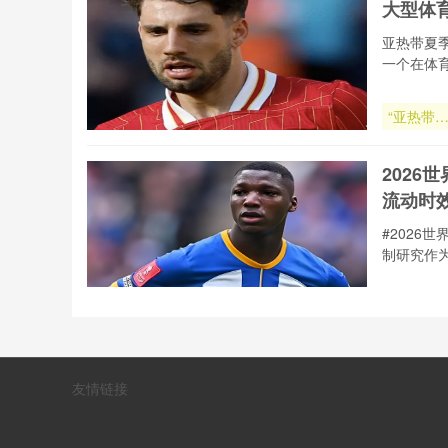
大型体
亚热带夏
一个在体
“亚热带
季草坪根
层热环境
202
控机制与
流动时
护方案优
——以大
#202
体育场为
制研究作
例”
2026世界
杯跨赛区
场效率分
“加时换
析：美加
友情链接
边境通关
加时换人
程对球员
球战术三
动时效的