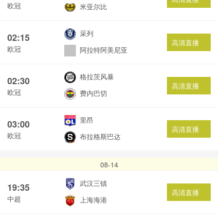
欧冠
米亚尔比
采列
02:15
高清直播
欧冠
阿拉特阿美尼亚
格拉茨风暴
02:30
高清直播
欧冠
费内巴切
里昂
03:00
高清直播
欧冠
布拉格斯巴达
08-14
武汉三镇
19:35
高清直播
中超
上海海港