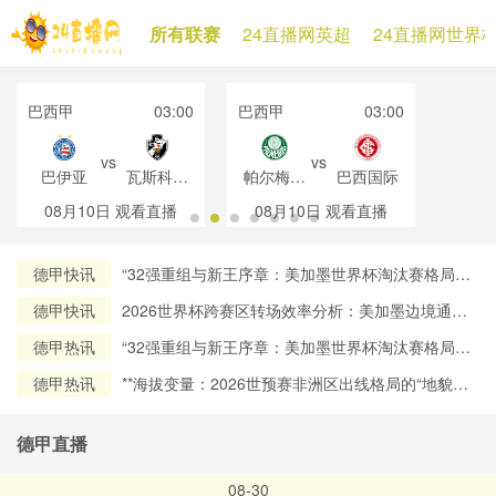
所有联赛
24直播网英超
24直播网世界
巴西甲
03:00
巴西甲
03:00
vs
vs
巴伊亚
瓦斯科达
帕尔梅拉
巴西国际
伽马
斯
08月10日
观看直播
08月10日
观看直播
德甲快讯
“32强重组与新王序章：美加墨世界杯淘汰赛格局再
定义”
德甲快讯
2026世界杯跨赛区转场效率分析：美加墨边境通关
流程对球员流动时效的约束机制研究
德甲热讯
“32强重组与新王序章：美加墨世界杯淘汰赛格局再
定义”
德甲热讯
**海拔变量：2026世预赛非洲区出线格局的“地貌暗
战”**
德甲直播
08-30