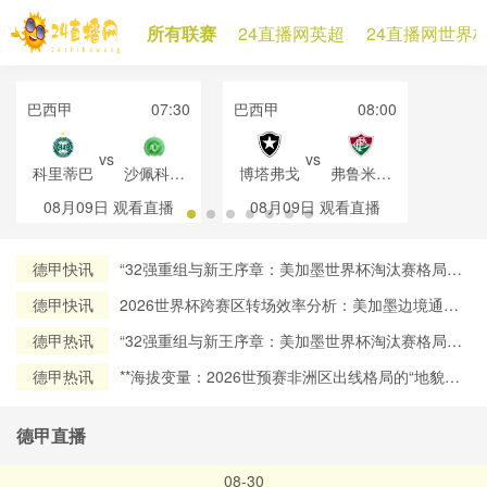
所有联赛
24直播网英超
24直播网世界
巴西甲
07:30
巴西甲
08:00
vs
vs
科里蒂巴
沙佩科恩
博塔弗戈
弗鲁米嫩
斯
塞
08月09日
观看直播
08月09日
观看直播
德甲快讯
“32强重组与新王序章：美加墨世界杯淘汰赛格局再
定义”
德甲快讯
2026世界杯跨赛区转场效率分析：美加墨边境通关
流程对球员流动时效的约束机制研究
德甲热讯
“32强重组与新王序章：美加墨世界杯淘汰赛格局再
定义”
德甲热讯
**海拔变量：2026世预赛非洲区出线格局的“地貌暗
战”**
德甲直播
08-30