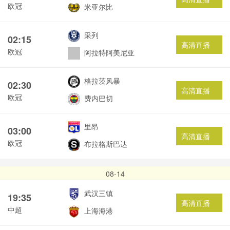
欧冠
米亚尔比
采列
02:15
高清直播
欧冠
阿拉特阿美尼亚
格拉茨风暴
02:30
高清直播
欧冠
费内巴切
里昂
03:00
高清直播
欧冠
布拉格斯巴达
08-14
武汉三镇
19:35
高清直播
中超
上海海港