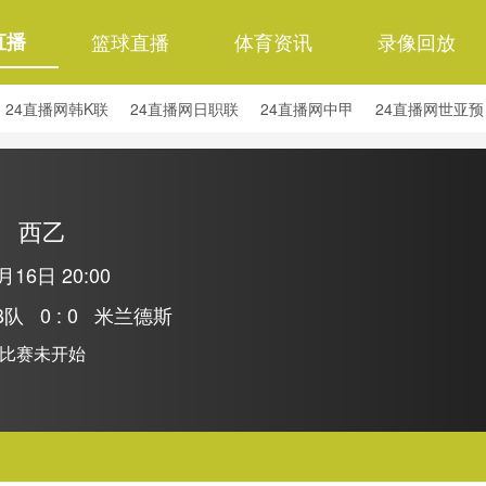
直播
篮球直播
体育资讯
录像回放
24直播网韩K联
24直播网日职联
24直播网中甲
24直播网世亚预
24直播网西甲
24直播网德甲
24直播网欧冠杯
24直播网中超
西乙
月16日 20:00
B队
0 : 0
米兰德斯
比赛未开始