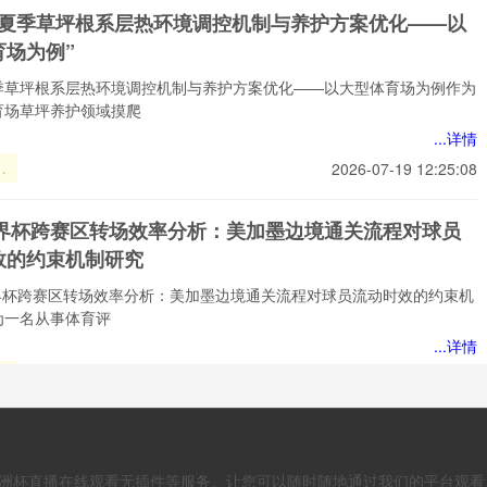
界
带夏季草坪根系层热环境调控机制与养护方案优化——以
育场为例”
季草坪根系层热环境调控机制与养护方案优化——以大型体育场为例作为
育场草坪养护领域摸爬
...详情
夏
2026-07-19 12:25:08
系
调
6世界杯跨赛区转场效率分析：美加墨边境通关流程对球员
养
效的约束机制研究
化
型
6世界杯跨赛区转场效率分析：美加墨边境通关流程对球员流动时效的约束机
为
为一名从事体育评
...详情
界
2026-07-19 12:25:08
转
分
人新规下：2026世界杯点球战的战术博弈与阵容重构”
墨
流
新规下：2026世界杯点球战的战术博弈与阵容重构作为一个跟踪研究足
欧洲杯直播在线观看无插件等服务。让您可以随时随地通过我们的平台观看足