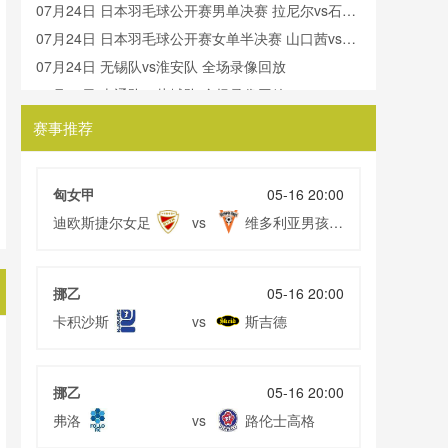
回放
07月24日 日本羽毛球公开赛男单决赛 拉尼尔vs石宇
奇 全场录像回放
07月24日 日本羽毛球公开赛女单半决赛 山口茜vs王
祉怡 全场录像回放
07月24日 无锡队vs淮安队 全场录像回放
07月23日 南通队vs盐城队 全场录像回放
07月23日 辽宁铁人vs重庆铜梁龙 全场录像回放
赛事推荐
07月23日 苏州队vs镇江队 全场录像回放
07月22日 辽宁铁人vs重庆铜梁龙 全场录像回放
匈女甲
05-16 20:00
07月22日 苏州队vs镇江队 全场录像
迪欧斯捷尔女足
维多利亚男孩女
vs
07月22日 南通队vs盐城队 全场录像回放
足
07月21日 广东广州豹vs大连鲲城 全场录像
07月21日 南通队vs盐城队 全场录像
挪乙
05-16 20:00
07月21日 大连英博vs山东泰山 全场录像回放
卡积沙斯
斯吉德
vs
07月20日 沙特英雄联盟胜者组 G2 vs FLY 全场录像
回放
07月20日 长春亚泰vs上海海港 全场录像
挪乙
05-16 20:00
07月20日 沙特英雄联盟败者组 CFO vs GAM 全场录
弗洛
路伦士高格
vs
像回放
07月19日 世界泳联世锦赛男子水球小组赛 中国vs黑