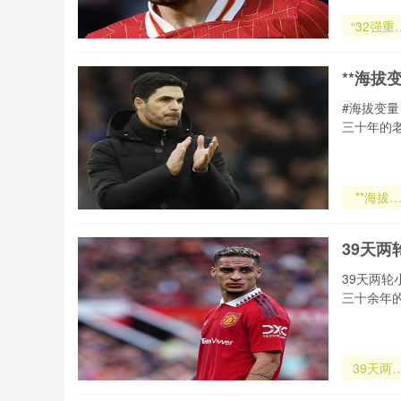
“32强重
与新王
章：美加
**海拔
世界杯淘
赛格局再
#海拔变量
义”
三十年的
**海拔
量：202
世预赛非
39天两
区出线格
的“地貌
39天两轮
战”**
三十余年
39天两
小组赛