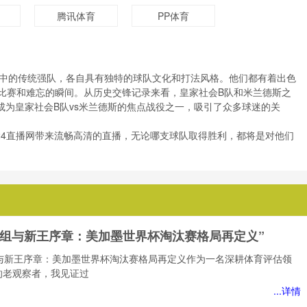
腾讯体育
PP体育
赛中的传统强队，各自具有独特的球队文化和打法风格。他们都有着出色
比赛和难忘的瞬间。从历史交锋记录来看，皇家社会B队和米兰德斯之
为皇家社会B队vs米兰德斯的焦点战役之一，吸引了众多球迷的关
，24直播网带来流畅高清的直播，无论哪支球队取得胜利，都将是对他们
强重组与新王序章：美加墨世界杯淘汰赛格局再定义”
组与新王序章：美加墨世界杯淘汰赛格局再定义作为一名深耕体育评估领
的老观察者，我见证过
...详情