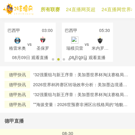
所有联赛
24直播网英超
24直播网世界
巴西甲
03:00
巴西甲
05:30
vs
vs
格雷米奥
圣保罗
瑞模贝雷
米内罗竞
技
08月09日
观看直播
08月09日
观看直播
德甲快讯
“32强重组与新王序章：美加墨世界杯淘汰赛格局再
定义”
德甲快讯
2026世界杯跨赛区转场效率分析：美加墨边境通关
流程对球员流动时效的约束机制研究
德甲热讯
“32强重组与新王序章：美加墨世界杯淘汰赛格局再
定义”
德甲热讯
**海拔变量：2026世预赛非洲区出线格局的“地貌暗
战”**
德甲直播
08-30