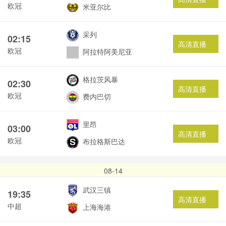
欧冠
米亚尔比
采列
02:15
高清直播
欧冠
阿拉特阿美尼亚
格拉茨风暴
02:30
高清直播
欧冠
费内巴切
里昂
03:00
高清直播
欧冠
布拉格斯巴达
08-14
武汉三镇
19:35
高清直播
中超
上海海港